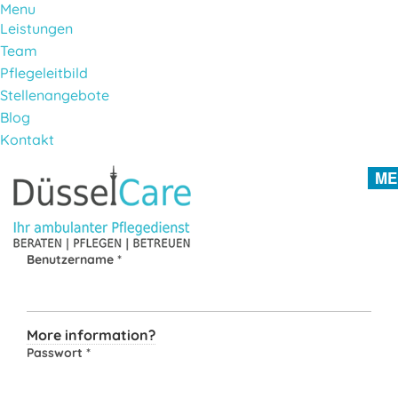
Menu
Leistungen
Team
Pflegeleitbild
Stellenangebote
Blog
Kontakt
Direkt zum Inhalt
ME
Benutzername
*
More information?
Passwort
*