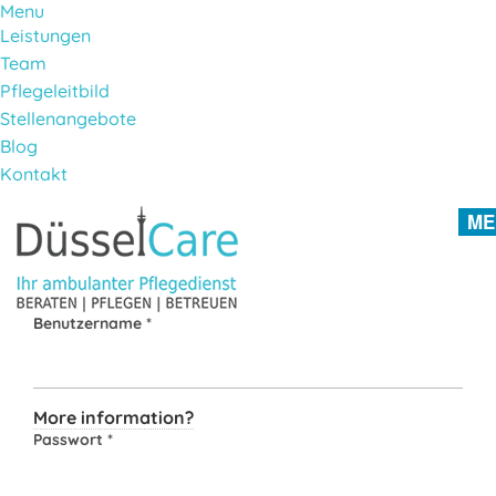
Menu
Leistungen
Team
Pflegeleitbild
Stellenangebote
Blog
Kontakt
Direkt zum Inhalt
ME
Benutzername
*
More information?
Passwort
*