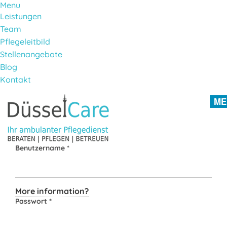
Menu
Leistungen
Team
Pflegeleitbild
Stellenangebote
Blog
Kontakt
Direkt zum Inhalt
ME
Benutzername
*
More information?
Passwort
*