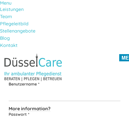
Menu
Leistungen
Team
Pflegeleitbild
Stellenangebote
Blog
Kontakt
Direkt zum Inhalt
ME
Benutzername
*
More information?
Passwort
*