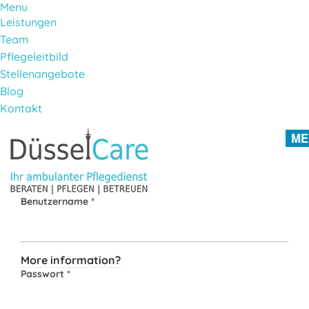
Menu
Leistungen
Team
Pflegeleitbild
Stellenangebote
Blog
Kontakt
Direkt zum Inhalt
ME
Benutzername
*
More information?
Passwort
*