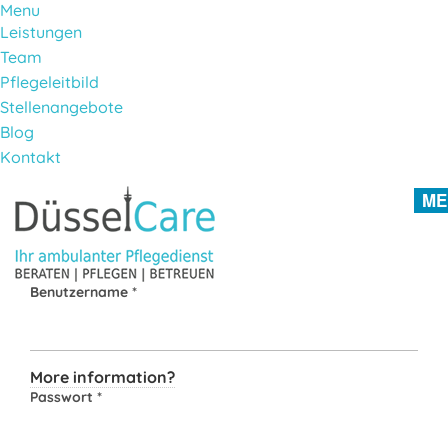
Menu
Leistungen
Team
Pflegeleitbild
Stellenangebote
Blog
Kontakt
Direkt zum Inhalt
ME
Benutzername
*
More information?
Passwort
*